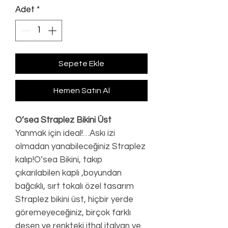
Adet
*
Sepete Ekle
Hemen Satın Al
O’sea Straplez Bikini Üst
Yanmak için ideal!…Askı izi
olmadan yanabileceğiniz Straplez
kalıp!O’sea Bikini, takıp
çıkarılabilen kaplı ,boyundan
bağcıklı, sırt tokalı özel tasarım
Straplez bikini üst, hiçbir yerde
göremeyeceğiniz, birçok farklı
desen ve renkteki ithal italyan ve