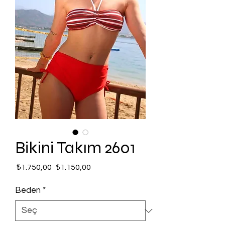
Bikini Takım 2601
Normal
İndirimli
 ₺1.750,00 
₺1.150,00
Fiyat
Fiyat
Beden
*