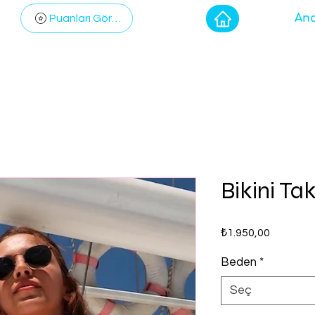
Ana
Puanları Görüntüle
Bikini Ta
Fiyat
₺1.950,00
Beden
*
Seç