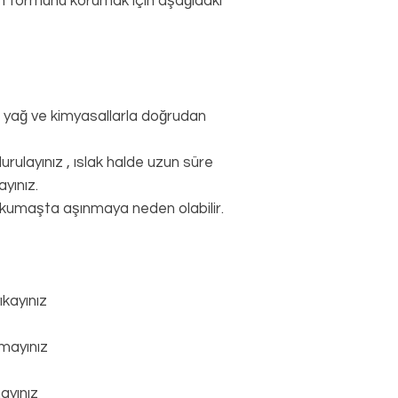
şın formunu korumak için aşağıdaki
ı yağ ve kimyasallarla doğrudan
rulayınız , ıslak halde uzun süre
yınız.
 kumaşta aşınmaya neden olabilir.
kayınız
mayınız
ayınız