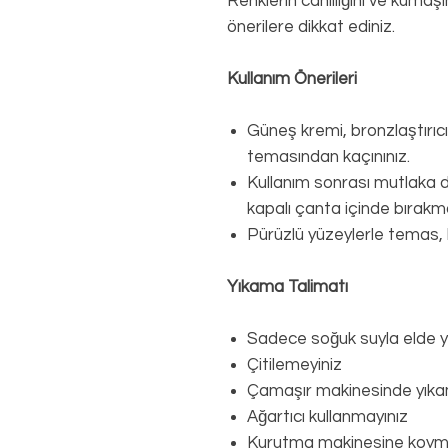
Renklerin canlılığını ve kuma
önerilere dikkat ediniz.
Kullanım Önerileri
Güneş kremi, bronzlaştırıc
temasından kaçınınız.
Kullanım sonrası mutlaka du
kapalı çanta içinde bırakma
Pürüzlü yüzeylerle temas,
Yıkama Talimatı
Sadece soğuk suyla elde yı
Çitilemeyiniz
Çamaşır makinesinde yıka
Ağartıcı kullanmayınız
Kurutma makinesine koym