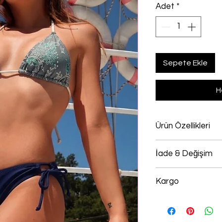
Adet
*
Sepete Ekle
H
Ürün Özellikleri
%80 Polyamide, 
İade & Değişim
Bikini&Mayo kolek
Kargo
giyilmemiş/kullan
içerisinde iade v
Yurtiçi Kargo