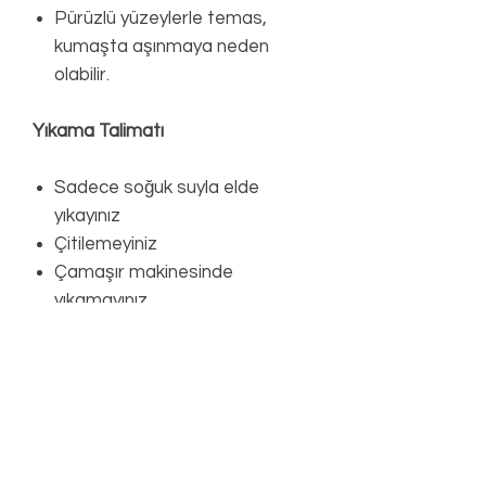
Pürüzlü yüzeylerle temas,
kumaşta aşınmaya neden
olabilir.
Yıkama Talimatı
Sadece soğuk suyla elde
yıkayınız
Çitilemeyiniz
Çamaşır makinesinde
yıkamayınız
Ağartıcı kullanmayınız
Kurutma makinesine
koymayınız
Düz zeminde gölgede
kurutunuz
Ütülemeyiniz