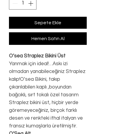
Sepete Ekle
Hemen Satın Al
O’sea Straplez Bikini Üst
Yanmak için ideal!…Askı izi
olmadan yanabileceğiniz Straplez
kalıp!O’sea Bikini, takıp
çıkarılabilen kaplı ,boyundan
bağcıklı, sırt tokalı özel tasarım
Straplez bikini üst, hiçbir yerde
göremeyeceğiniz, birçok farklı
desen ve renkteki ithal italyan ve
fransız kumaşlarla üretilmiştir.
O’Sea Alt