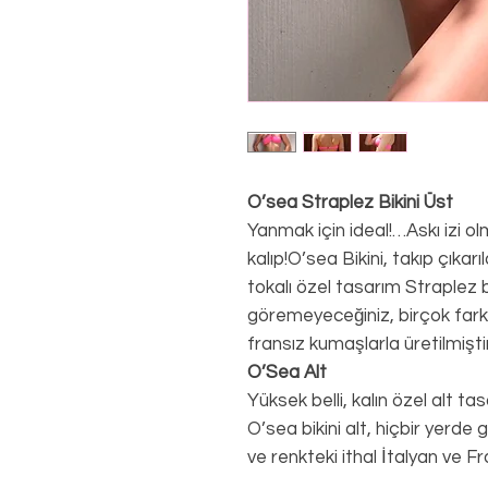
O’sea Straplez Bikini Üst
Yanmak için ideal!…Askı izi o
kalıp!O’sea Bikini, takıp çıkarı
tokalı özel tasarım Straplez bi
göremeyeceğiniz, birçok farklı
fransız kumaşlarla üretilmiştir
O’Sea Alt
Yüksek belli, kalın özel alt ta
O’sea bikini alt, hiçbir yerde
ve renkteki ithal
İ
talyan ve
F
r