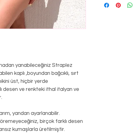
lmadan yanabileceğiniz Straplez
labilen kaplı ,boyundan bağcıklı, sırt
kini üst, hiçbir yerde
 desen ve renkteki ithal italyan ve
.
sarım, yandan ayarlanabilir.
 göremeyeceğiniz, birçok farklı desen
ansız kumaşlarla üretilmiştir.