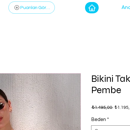
Ana
Puanları Görüntüle
Bikini Ta
Pembe
Normal
 ₺1.495,00 
₺1.195
Fiyat
Beden
*