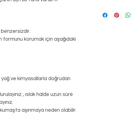
içerisinde iade v
Yurtiçi Kargo
 benzersizdir.
şın formunu korumak için aşağıdaki
ı yağ ve kimyasallarla doğrudan
rulayınız , ıslak halde uzun süre
yınız.
 kumaşta aşınmaya neden olabilir.