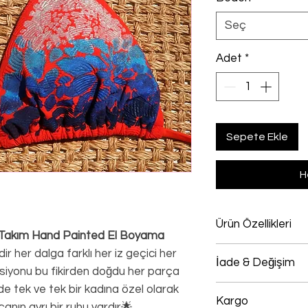
Seç
Adet
*
Sepete Ekle
H
Ürün Özellikleri
i Takım Hand Painted El Boyama
%80 Polyamide, 
ir her dalga farklı her iz geçici her
İade & Değişim
siyonu bu fikirden doğdu her parça
nde tek ve tek bir kadına özel olarak
Bikini&Mayo kolek
Kargo
giyilmemiş/kullan
çanın ayrı bir ruhu vardır🌟