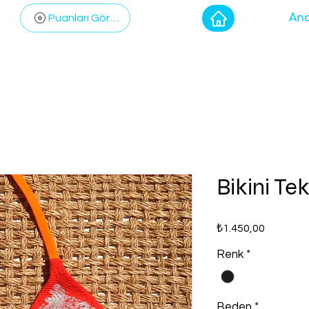
Ana
Puanları Görüntüle
Bikini Te
Fiyat
₺1.450,00
Renk
*
Beden
*