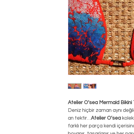
Atelier O’sea Mermaid Bikin
Deniz hiçbir zaman aynı değild
an tektir…
Atelier O’sea
kolek
farklı her parça kendi içerisi
boyanır, tasarlanır ve her par