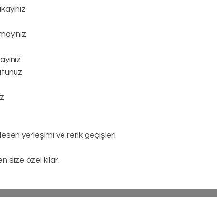
kayınız
mayınız
ayınız
utunuz
ız
 desen yerleşimi ve renk geçişleri
size özel kılar.
mesi
Hakkımızda
leşmesi
Felsefemiz