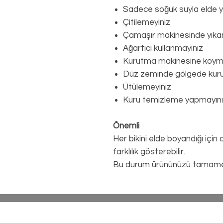
Sadece soğuk suyla elde yı
Çitilemeyiniz
Çamaşır makinesinde yıka
Ağartıcı kullanmayınız
Kurutma makinesine koym
Düz zeminde gölgede kur
Ütülemeyiniz
Kuru temizleme yapmayın
Önemli
Her bikini elde boyandığı için
farklılık gösterebilir.
Bu durum ürününüzü tamamen 
Gizlilik Sözleş
Mesafeli Satış Söz