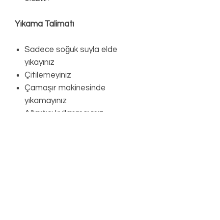
Yıkama Talimatı
Sadece soğuk suyla elde
yıkayınız
Çitilemeyiniz
Çamaşır makinesinde
yıkamayınız
Ağartıcı kullanmayınız
Kurutma makinesine
koymayınız
Düz zeminde gölgede
kurutunuz
Ütülemeyiniz
Kuru temizleme yapmayınız
Önemli