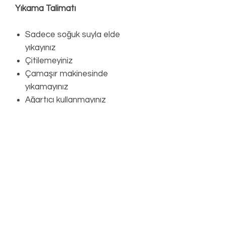
Yıkama Talimatı
Sadece soğuk suyla elde
yıkayınız
Çitilemeyiniz
Çamaşır makinesinde
yıkamayınız
Ağartıcı kullanmayınız
Kurutma makinesine
koymayınız
Düz zeminde gölgede
kurutunuz
Ütülemeyiniz
Kuru temizleme yapmayınız
Önemli
Her bikini elde boyandığı için