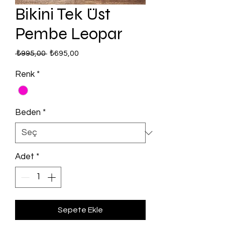
Bikini Tek Üst
Pembe Leopar
Normal
İndirimli
 ₺995,00 
₺695,00
Fiyat
Fiyat
Renk
*
Beden
*
Adet
*
Sepete Ekle